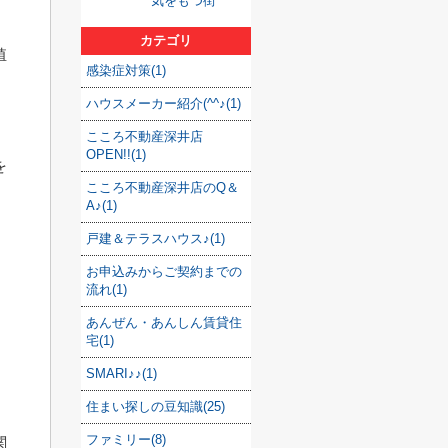
気をもつ街
カテゴリ
殖
感染症対策(1)
ハウスメーカー紹介(^^♪(1)
こころ不動産深井店
OPEN!!(1)
を
こころ不動産深井店のQ＆
A♪(1)
戸建＆テラスハウス♪(1)
お申込みからご契約までの
流れ(1)
あんぜん・あんしん賃貸住
宅(1)
SMARI♪♪(1)
住まい探しの豆知識(25)
ファミリー(8)
関