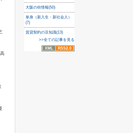
大阪の街情報(50)
単身（新入生・新社会人）
(7)
と
賃貸契約の豆知識(13)
>>全ての記事を見る
XML
RSS2.0
ど高
ま
侵