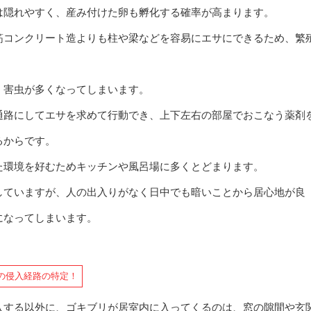
は隠れやすく、産み付けた卵も孵化する確率が高まります。
筋コンクリート造よりも柱や梁などを容易にエサにできるため、繁
、害虫が多くなってしまいます。
通路にしてエサを求めて行動でき、上下左右の部屋でおこなう薬剤
るからです。
た環境を好むためキッチンや風呂場に多くとどまります。
していますが、人の出入りがなく日中でも暗いことから居心地が良
になってしまいます。
の侵入経路の特定！
入する以外に、ゴキブリが居室内に入ってくるのは、窓の隙間や玄