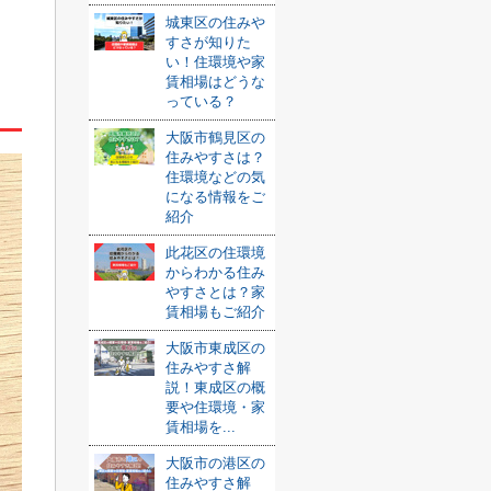
城東区の住みや
すさが知りた
い！住環境や家
賃相場はどうな
っている？
大阪市鶴見区の
住みやすさは？
住環境などの気
になる情報をご
紹介
此花区の住環境
からわかる住み
やすさとは？家
賃相場もご紹介
大阪市東成区の
住みやすさ解
説！東成区の概
要や住環境・家
賃相場を...
大阪市の港区の
住みやすさ解