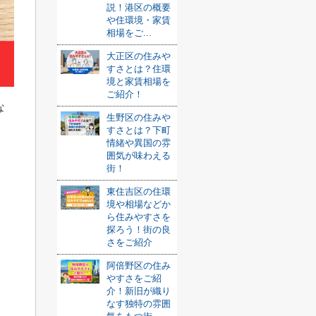
説！港区の概要
や住環境・家賃
相場をご...
大正区の住みや
すさとは？住環
境と家賃相場を
ご紹介！
な
生野区の住みや
すさとは？下町
情緒や異国の雰
囲気が味わえる
街！
東住吉区の住環
境や相場などか
ら住みやすさを
探ろう！街の良
さをご紹介
阿倍野区の住み
。
やすさをご紹
介！新旧が織り
なす独特の雰囲