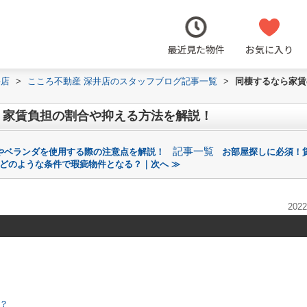
最近見た物件
お気に入り
井店
>
こころ不動産 深井店のスタッフブログ記事一覧
>
同棲するなら家賃
？家賃負担の割合や抑える方法を解説！
記事一覧
やベランダを使用する際の注意点を解説！
お部屋探しに必須！
どのような条件で瑕疵物件となる？｜次へ ≫
2022
？