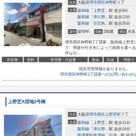
大阪府
堺市西区
神野町
１丁
住所
交通
阪和線
「
上野芝
」駅 徒歩9分
阪和線
「
津久野
」駅 徒歩13分
阪和線
「
百舌鳥
」駅 徒歩26分
築58年
2階建
木造
築年
階数
構造
堺市西区神野町1丁貸家：阪和線上野芝
で、用途や行き先によって経路を選べる
件なの...
所在階
賃料
管理費・共益費
敷金
礼金
間取り
現在空室情報がありません。
堺市西区神野町1丁貸家へのお問い合わせ
上野芝A団地2号棟
大阪府
堺市西区
上野芝町
７丁
住所
交通
阪和線
「
上野芝
」駅 徒歩11分
阪和線
「
津久野
」駅 徒歩14分
阪堺電軌阪堺線
「
石津
」駅 徒歩2