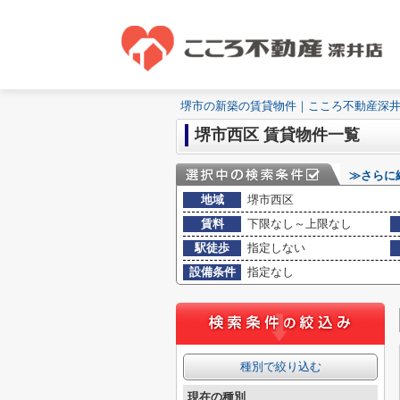
堺市の新築の賃貸物件｜こころ不動産深
堺市西区 賃貸物件一覧
≫さらに
地域
堺市西区
賃料
下限なし～上限なし
駅徒歩
指定しない
設備条件
指定なし
種別で絞り込む
現在の種別