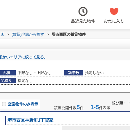
最近見た物件
お気に入り
井店
>
(賃貸)地域から探す
>
堺市西区の賃貸物件
細かいエリアに絞って見る。
面積
下限なし～上限なし
築年数
指定しない
間取り
指定なし
並び順：
空室物件のみ表示
5
1-5
該当公開件数
件
件表示
堺市西区神野町1丁貸家