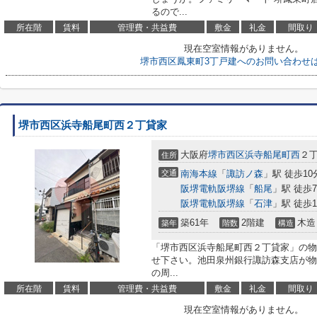
るので...
所在階
賃料
管理費・共益費
敷金
礼金
間取り
現在空室情報がありません。
堺市西区鳳東町3丁戸建へのお問い合わせ
堺市西区浜寺船尾町西２丁貸家
大阪府
堺市西区
浜寺船尾町西
２
住所
交通
南海本線
「
諏訪ノ森
」駅 徒歩10
阪堺電軌阪堺線
「
船尾
」駅 徒歩
阪堺電軌阪堺線
「
石津
」駅 徒歩1
築61年
2階建
木造
築年
階数
構造
「堺市西区浜寺船尾町西２丁貸家」の物
せ下さい。池田泉州銀行諏訪森支店が物
の周...
所在階
賃料
管理費・共益費
敷金
礼金
間取り
現在空室情報がありません。