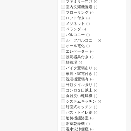
ファミリー向け
(-)
室内洗濯機置場
(-)
フローリング
(-)
ロフト付き
(-)
メゾネット
(-)
ベランダ
(-)
バルコニー
(-)
ルーフバルコニー
(-)
オール電化
(-)
エレベーター
(-)
照明器具付き
(-)
駐輪場
(-)
バイク置場あり
(-)
家具・家電付き
(-)
洗濯機置場有
(-)
外観タイル張り
(-)
コンロ２口以上
(-)
食器洗い乾燥機
(-)
システムキッチン
(-)
対面式キッチン
(-)
バス・トイレ別
(-)
追焚機能浴室
(-)
浴室乾燥機
(-)
温水洗浄便座
(-)