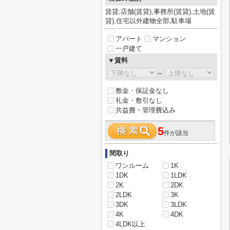
賃貸,店舗(賃貸),事務所(賃貸),土地(賃
貸),住宅以外建物全部,駐車場
アパート
マンション
一戸建て
▼賃料
～
敷金・保証金なし
礼金・敷引なし
共益費・管理費込み
5
件が該当
間取り
ワンルーム
1K
1DK
1LDK
2K
2DK
2LDK
3K
3DK
3LDK
4K
4DK
4LDK以上