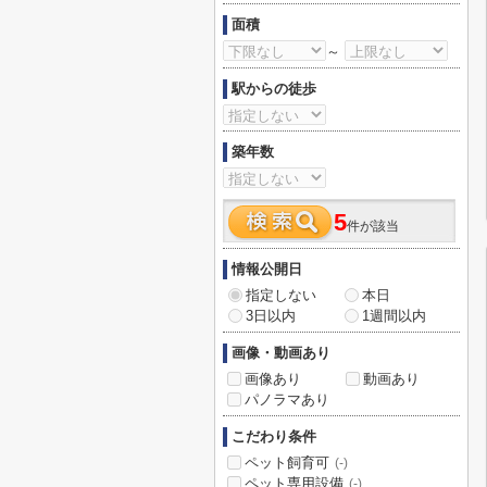
面積
～
駅からの徒歩
築年数
5
件が該当
情報公開日
指定しない
本日
3日以内
1週間以内
画像・動画あり
画像あり
動画あり
パノラマあり
こだわり条件
ペット飼育可
(-)
ペット専用設備
(-)