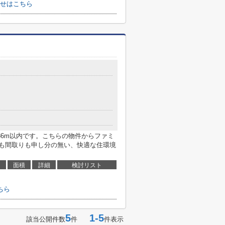
せはこちら
86m以内です。こちらの物件からファミ
備も間取りも申し分の無い、快適な住環境
面積
詳細
検討リスト
ちら
5
1-5
該当公開件数
件
件表示