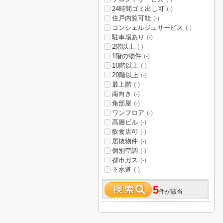
24時間ゴミ出し可
(-)
住戸内覧可能
(-)
コンシェルジュサービス
(-)
駐車場あり
(-)
2階以上
(-)
1階の物件
(-)
10階以上
(-)
20階以上
(-)
最上階
(-)
南向き
(-)
角部屋
(-)
ワンフロア
(-)
高層ビル
(-)
飲食店可
(-)
居抜物件
(-)
個別空調
(-)
都市ガス
(-)
下水道
(-)
5
件が該当