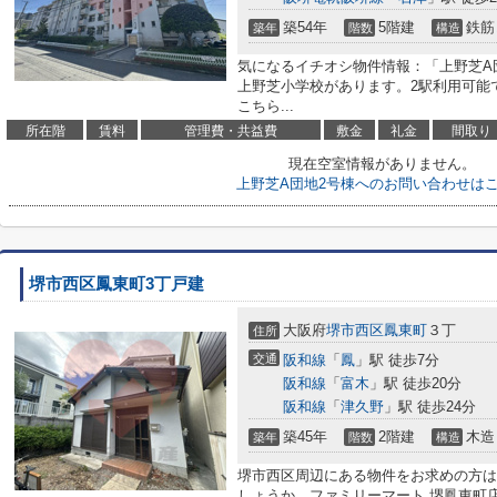
築54年
5階建
鉄筋
築年
階数
構造
気になるイチオシ物件情報：「上野芝A
上野芝小学校があります。2駅利用可能
こちら...
所在階
賃料
管理費・共益費
敷金
礼金
間取り
現在空室情報がありません。
上野芝A団地2号棟へのお問い合わせは
堺市西区鳳東町3丁戸建
大阪府
堺市西区
鳳東町
３丁
住所
交通
阪和線
「
鳳
」駅 徒歩7分
阪和線
「
富木
」駅 徒歩20分
阪和線
「
津久野
」駅 徒歩24分
築45年
2階建
木造
築年
階数
構造
堺市西区周辺にある物件をお求めの方は
しょうか。ファミリーマート 堺鳳東町店