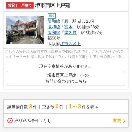
堺市西区上戸建
賃貸 | 一戸建て
敷0
阪和線
「
鳳
」駅 徒歩18分
阪和線
「
富木
」駅 徒歩23分
阪和線
「
津久野
」駅 徒歩27分
築50年
大阪府
堺市西区
上
こちらの物件は大阪府立堺上高校まで486m以内です。こちらの物件からフ
ァミリーマート 堺上店まで408mです。設備も間取りも申し分の無い、快適
な住環境のある戸建て物件です。風通しが...
現在空室情報がありません。
「堺市西区上戸建」への
お問い合わせはこちら
3
0
1～3
該当物件数
件
空き数
件
件を表示
変更
絞り込み条件：
なし