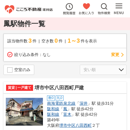
鳳駅物件一覧
3
0
1～3
該当物件数
件
空き数
件
件を表示
変更
絞り込み条件：
なし
空室のみ
堺市中区八田西町戸建
賃貸 | 一戸建て
敷0
礼0
南海電鉄泉北線
「
深井
」駅 徒歩31分
阪和線
「
鳳
」駅 徒歩42分
阪和線
「
富木
」駅 徒歩42分
築49年
大阪府
堺市中区
八田西町
２丁