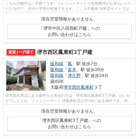
こちらの物件は一戸建てです。クレジットカードで初期費用がお支払いいた
だけるので、決済の手間が軽減できます。こころ不動産 深井店サイトでは南
海電鉄泉北線深井駅エリアの物件も多...
現在空室情報がありません。
「堺市中区八田西町戸建」への
お問い合わせはこちら
堺市西区鳳東町3丁戸建
賃貸 | 一戸建て
阪和線
「
鳳
」駅 徒歩7分
阪和線
「
富木
」駅 徒歩20分
阪和線
「
津久野
」駅 徒歩24分
築45年
大阪府
堺市西区
鳳東町
３丁
堺市西区周辺にある物件をお求めの方は「堺市西区鳳東町3丁戸建」はいか
がでしょうか。ファミリーマート 堺鳳東町店が374mにある物件です。周辺
に2駅あるので電車通勤しやすいです。利...
現在空室情報がありません。
「堺市西区鳳東町3丁戸建」への
お問い合わせはこちら