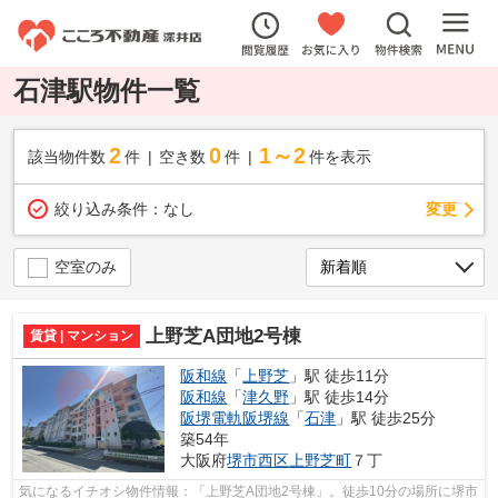
石津駅物件一覧
2
0
1～2
該当物件数
件
空き数
件
件を表示
変更
絞り込み条件：
なし
空室のみ
上野芝A団地2号棟
賃貸 | マンション
阪和線
「
上野芝
」駅 徒歩11分
阪和線
「
津久野
」駅 徒歩14分
阪堺電軌阪堺線
「
石津
」駅 徒歩25分
築54年
大阪府
堺市西区
上野芝町
７丁
気になるイチオシ物件情報：「上野芝A団地2号棟」。徒歩10分の場所に堺市