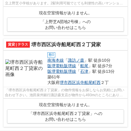
立上野芝小学校があります。2駅利用可能でとても利便性の高いマンション
です。こちらの物件はマンションです。...
現在空室情報がありません。
「上野芝A団地2号棟」への
お問い合わせはこちら
堺市西区浜寺船尾町西２丁貸家
賃貸 | テラス
敷0
南海本線
「
諏訪ノ森
」駅 徒歩10分
阪堺電軌阪堺線
「
船尾
」駅 徒歩7分
阪堺電軌阪堺線
「
石津
」駅 徒歩13分
築61年
大阪府
堺市西区
浜寺船尾町西
２丁
「堺市西区浜寺船尾町西２丁貸家」の物件情報をお探しならお気軽にお問い
合わせ下さい。池田泉州銀行諏訪森支店が物件から493mのところにありま
す。物件の周辺に駅が2つあり、よく電車...
現在空室情報がありません。
「堺市西区浜寺船尾町西２丁貸家」への
お問い合わせはこちら