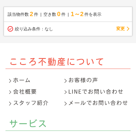
2
0
1～2
該当物件数
件
空き数
件
件を表示
変更
絞り込み条件：
なし