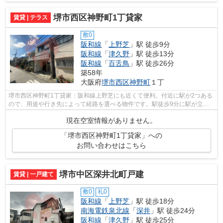
堺市西区神野町1丁貸家
賃貸 | テラス
敷0
阪和線
「
上野芝
」駅 徒歩9分
阪和線
「
津久野
」駅 徒歩13分
阪和線
「
百舌鳥
」駅 徒歩26分
築58年
大阪府
堺市西区
神野町
１丁
堺市西区神野町1丁貸家：阪和線上野芝にも近くて便利。付近に駅が2つある
ので、用途や行き先によって経路を選べる物件です。駅徒歩9分に駅が立地
する物件なので、電車を多く利用する方...
現在空室情報がありません。
「堺市西区神野町1丁貸家」への
お問い合わせはこちら
堺市中区深井北町戸建
賃貸 | 一戸建て
敷0
礼0
阪和線
「
上野芝
」駅 徒歩18分
南海電鉄泉北線
「
深井
」駅 徒歩24分
阪和線
「
津久野
」駅 徒歩25分