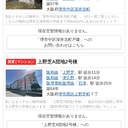
築57年
大阪府
堺市中区
深井北町
当社イチオシの物件の「堺市中区深井北町戸建」。ぜひ一度ご覧ください。
こちらの物件は堺市立深井西小学校まで384m以内にあるのがポイントで
す。こちらは一戸建て物件です。2駅利用可...
現在空室情報がありません。
「堺市中区深井北町戸建」への
お問い合わせはこちら
上野芝A団地2号棟
賃貸 | マンション
阪和線
「
上野芝
」駅 徒歩11分
阪和線
「
津久野
」駅 徒歩14分
阪堺電軌阪堺線
「
石津
」駅 徒歩25分
築54年
大阪府
堺市西区
上野芝町
７丁
気になるイチオシ物件情報：「上野芝A団地2号棟」。徒歩10分の場所に堺市
立上野芝小学校があります。2駅利用可能でとても利便性の高いマンション
です。こちらの物件はマンションです。...
現在空室情報がありません。
「上野芝A団地2号棟」への