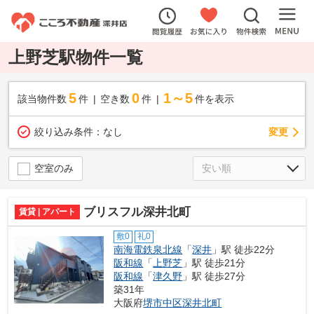
上野芝駅物件一覧
5
0
1～5
該当物件数
件
空き数
件
件を表示
変更
絞り込み条件：
なし
空室のみ
ブリスフル深井北町
賃貸 | アパート
敷0
礼0
南海電鉄泉北線
「
深井
」駅 徒歩22分
阪和線
「
上野芝
」駅 徒歩21分
阪和線
「
津久野
」駅 徒歩27分
築31年
大阪府
堺市中区
深井北町