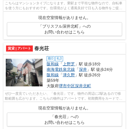
こちらはマンションタイプになります。乗駅まで平坦な物件なので、自転車
を使う方にもおすすめです。住環境がよく通風良好で日も入る物件をご提供
します。建物の共用部にゴミ置き場が...
現在空室情報がありません。
「ブリスフル深井北町」への
お問い合わせはこちら
春光荘
賃貸 | アパート
敷0
礼0
阪和線
「
上野芝
」駅 徒歩18分
南海電鉄泉北線
「
深井
」駅 徒歩24分
阪和線
「
津久野
」駅 徒歩26分
築59年
大阪府
堺市中区
深井北町
ぜひ一度見ていただきたい、「春光荘」です。物件の周辺に2駅あるので移
動範囲も広がります。こちらの物件はアパートです。初期費用をカードでお
支払いいただけるので、カードで決済し...
現在空室情報がありません。
「春光荘」への
お問い合わせはこちら