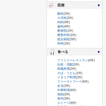
医療
眼科
(2件)
小児科
(2件)
内科
(4件)
歯科
(4件)
整骨院
(1件)
整形外科
(1件)
総合病院
(3件)
外科
(1件)
食べる
ファミリーレストラン
(4件)
出前・宅配
(2件)
和風料理
(2件)
そば・うどん
(1件)
イタリア料理
(2件)
ファーストフード
(6件)
弁当
(3件)
中華料理
(4件)
焼肉
(2件)
寿司
(3件)
スイーツ
(4件)