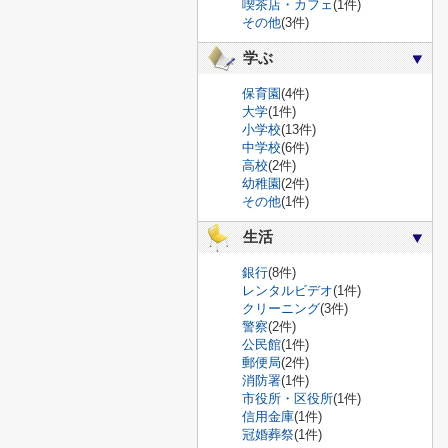
喫茶店・カフェ
(1件)
その他
(3件)
学ぶ
保育園
(4件)
大学
(1件)
小学校
(13件)
中学校
(6件)
高校
(2件)
幼稚園
(2件)
その他
(1件)
生活
銀行
(8件)
レンタルビデオ
(1件)
クリーニング
(3件)
警察
(2件)
公民館
(1件)
郵便局
(2件)
消防署
(1件)
市役所・区役所
(1件)
信用金庫
(1件)
冠婚葬祭
(1件)