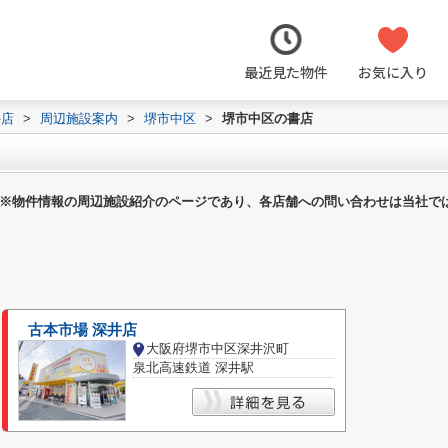
最近見た物件
お気に入り
井店
>
周辺施設案内
>
堺市中区
>
堺市中区の書店
※物件情報の周辺施設紹介のページであり、各店舗への問い合わせは当社で
古本市場 深井店
大阪府堺市中区深井沢町
泉北高速鉄道 深井駅