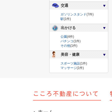
交通
ガソリンスタンド
(7件)
駅
(1件)
出かける
公園
(4件)
パチンコ
(1件)
その他
(1件)
美容・健康
スポーツ施設
(1件)
マッサージ
(1件)