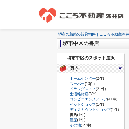
堺市の新築の賃貸物件｜こころ不動産深
堺市中区の書店
堺市中区のスポット選択
買う
ホームセンター
(2件)
スーパー
(10件)
ドラッグストア
(21件)
生活雑貨店
(3件)
コンビニエンスストア
(41件)
ペットショップ
(1件)
ディスカウントショップ
(1件)
書店
(1件)
酒屋
(1件)
その他
(25件)