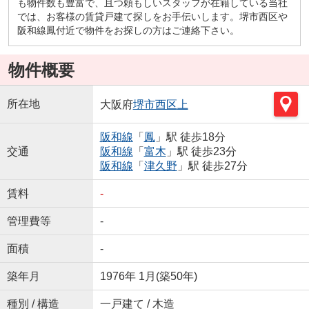
も物件数も豊富で、且つ頼もしいスタッフが在籍している当社
では、お客様の賃貸戸建て探しをお手伝いします。堺市西区や
阪和線鳳付近で物件をお探しの方はご連絡下さい。
物件概要
所在地
大阪府
堺市西区
上
阪和線
「
鳳
」駅 徒歩18分
交通
阪和線
「
富木
」駅 徒歩23分
阪和線
「
津久野
」駅 徒歩27分
賃料
-
管理費等
-
面積
-
築年月
1976年 1月(築50年)
種別 / 構造
一戸建て / 木造