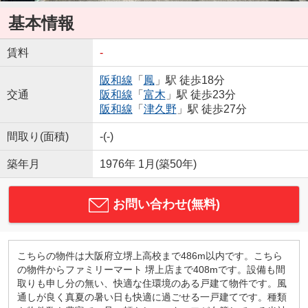
基本情報
賃料
-
阪和線
「
鳳
」駅 徒歩18分
交通
阪和線
「
富木
」駅 徒歩23分
阪和線
「
津久野
」駅 徒歩27分
間取り(面積)
-(-)
築年月
1976年 1月(築50年)
お問い合わせ(無料)
こちらの物件は大阪府立堺上高校まで486m以内です。こちら
の物件からファミリーマート 堺上店まで408mです。設備も間
取りも申し分の無い、快適な住環境のある戸建て物件です。風
通しが良く真夏の暑い日も快適に過ごせる一戸建てです。種類