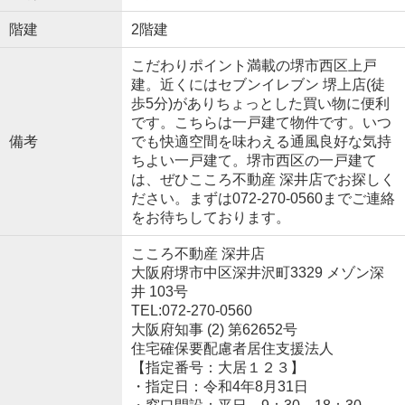
階建
2階建
こだわりポイント満載の堺市西区上戸
建。近くにはセブンイレブン 堺上店(徒
歩5分)がありちょっとした買い物に便利
です。こちらは一戸建て物件です。いつ
備考
でも快適空間を味わえる通風良好な気持
ちよい一戸建て。堺市西区の一戸建て
は、ぜひこころ不動産 深井店でお探しく
ださい。まずは072-270-0560までご連絡
をお待ちしております。
こころ不動産 深井店
大阪府堺市中区深井沢町3329 メゾン深
井 103号
TEL:072-270-0560
大阪府知事 (2) 第62652号
住宅確保要配慮者居住支援法人
【指定番号：大居１２３】
・指定日：令和4年8月31日