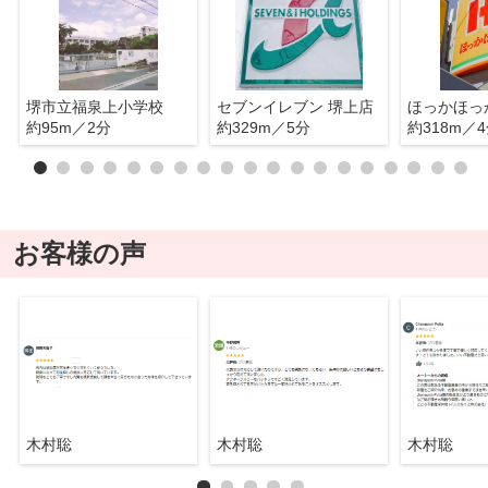
堺市立福泉上小学校
セブンイレブン 堺上店
約95m／2分
約329m／5分
約318m／
お客様の声
木村聡
木村聡
木村聡