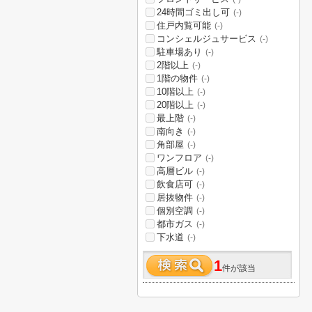
24時間ゴミ出し可
(-)
住戸内覧可能
(-)
コンシェルジュサービス
(-)
駐車場あり
(-)
2階以上
(-)
1階の物件
(-)
10階以上
(-)
20階以上
(-)
最上階
(-)
南向き
(-)
角部屋
(-)
ワンフロア
(-)
高層ビル
(-)
飲食店可
(-)
居抜物件
(-)
個別空調
(-)
都市ガス
(-)
下水道
(-)
1
件が該当