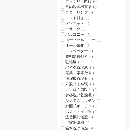
ファミリー向け
(-)
室内洗濯機置場
(-)
フローリング
(-)
ロフト付き
(-)
メゾネット
(-)
ベランダ
(-)
バルコニー
(-)
ルーフバルコニー
(-)
オール電化
(-)
エレベーター
(-)
照明器具付き
(-)
駐輪場
(-)
バイク置場あり
(-)
家具・家電付き
(-)
洗濯機置場有
(-)
外観タイル張り
(-)
コンロ２口以上
(-)
食器洗い乾燥機
(-)
システムキッチン
(-)
対面式キッチン
(-)
バス・トイレ別
(-)
追焚機能浴室
(-)
浴室乾燥機
(-)
温水洗浄便座
(-)