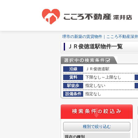
堺市の新築の賃貸物件｜こころ不動産深
ＪＲ俊徳道駅物件一覧
沿線
ＪＲ俊徳道駅
賃料
下限なし～上限なし
駅徒歩
指定しない
設備条件
指定なし
種別で絞り込む
現在の種別