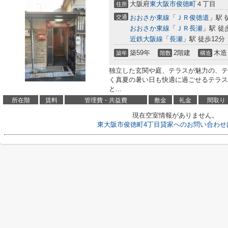
大阪府
東大阪市
俊徳町
４丁目
住所
交通
おおさか東線
「
ＪＲ俊徳道
」駅 
おおさか東線
「
ＪＲ長瀬
」駅 徒
近鉄大阪線
「
長瀬
」駅 徒歩12分
築59年
2階建
木造
築年
階数
構造
独立した玄関や庭、テラスが魅力の、テ
く真夏の暑い日も快適に過ごせるテラス
と...
所在階
賃料
管理費・共益費
敷金
礼金
間取り
現在空室情報がありません。
東大阪市俊徳町4丁目貸家へのお問い合わせ