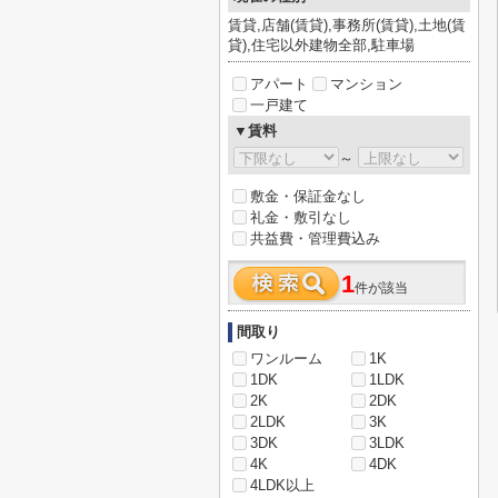
賃貸,店舗(賃貸),事務所(賃貸),土地(賃
貸),住宅以外建物全部,駐車場
アパート
マンション
一戸建て
▼賃料
～
敷金・保証金なし
礼金・敷引なし
共益費・管理費込み
1
件が該当
間取り
ワンルーム
1K
1DK
1LDK
2K
2DK
2LDK
3K
3DK
3LDK
4K
4DK
4LDK以上