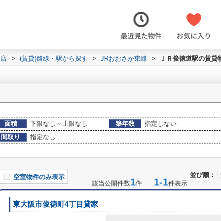
最近見た物件
お気に入り
井店
>
(賃貸)路線・駅から探す
>
JRおおさか東線
>
ＪＲ俊徳道駅の賃貸
面積
下限なし～上限なし
築年数
指定しない
間取り
指定なし
並び順：
空室物件のみ表示
1
1-1
該当公開件数
件
件表示
東大阪市俊徳町4丁目貸家