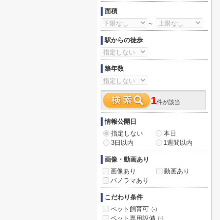
面積
～
駅からの徒歩
築年数
1
件が該当
情報公開日
指定しない
本日
3日以内
1週間以内
画像・動画あり
画像あり
動画あり
パノラマあり
こだわり条件
ペット飼育可
(-)
ペット専用設備
(-)