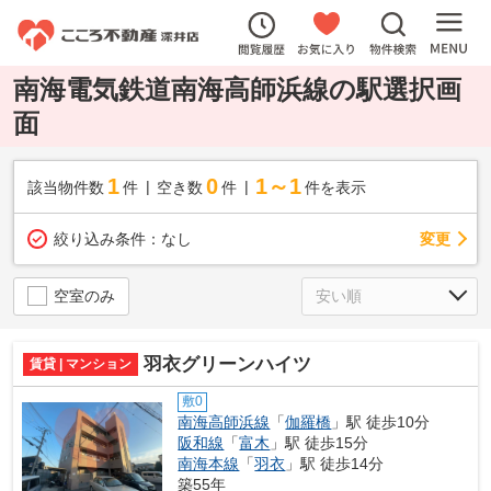
南海電気鉄道南海高師浜線の駅選択画
面
1
0
1～1
該当物件数
件
空き数
件
件を表示
変更
絞り込み条件：
なし
空室のみ
羽衣グリーンハイツ
賃貸 | マンション
敷0
南海高師浜線
「
伽羅橋
」駅 徒歩10分
阪和線
「
富木
」駅 徒歩15分
南海本線
「
羽衣
」駅 徒歩14分
築55年