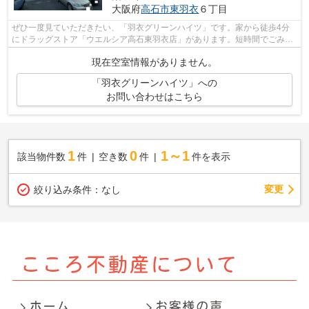
大阪府
高石市
東羽衣
６丁目
ぜひ一度見ていただきたい、「羽衣グリーンハイツ」です。家から徒歩4分
にドラッグストア「ウエルシア高石東羽衣店」があります。短時間でごみ出
しを終えられるように、敷地内にゴミ置...
現在空室情報がありません。
「羽衣グリーンハイツ」への
お問い合わせはこちら
1
0
1～1
該当物件数
件
空き数
件
件を表示
変更
絞り込み条件：
なし