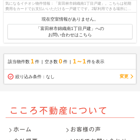
気になるイチオシ物件情報：「富田林市錦織南1丁目戸建」。こちらは初期
費用をカードでお支払いいただける一戸建てです。2駅利用できる場所にあ
り、行き先に合わせて使い分けができま...
現在空室情報がありません。
「富田林市錦織南1丁目戸建」への
お問い合わせはこちら
1
0
1～1
該当物件数
件
空き数
件
件を表示
変更
絞り込み条件：
なし