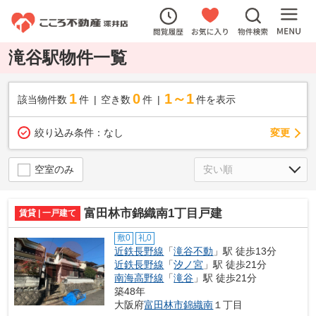
滝谷駅物件一覧
1
0
1～1
該当物件数
件
空き数
件
件を表示
変更
絞り込み条件：
なし
空室のみ
富田林市錦織南1丁目戸建
賃貸 | 一戸建て
敷0
礼0
近鉄長野線
「
滝谷不動
」駅 徒歩13分
近鉄長野線
「
汐ノ宮
」駅 徒歩21分
南海高野線
「
滝谷
」駅 徒歩21分
築48年
大阪府
富田林市
錦織南
１丁目