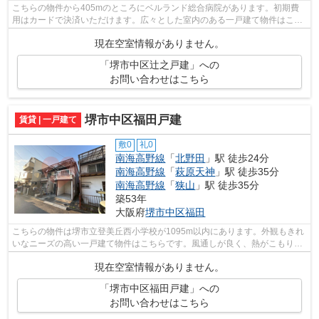
こちらの物件から405mのところにベルランド総合病院があります。初期費
用はカードで決済いただけます。広々とした室内のある一戸建て物件はこち
らです。堺市中区や南海電鉄泉北線泉ケ...
現在空室情報がありません。
「堺市中区辻之戸建」への
お問い合わせはこちら
堺市中区福田戸建
賃貸 | 一戸建て
敷0
礼0
南海高野線
「
北野田
」駅 徒歩24分
南海高野線
「
萩原天神
」駅 徒歩35分
南海高野線
「
狭山
」駅 徒歩35分
築53年
大阪府
堺市中区
福田
こちらの物件は堺市立登美丘西小学校が1095m以内にあります。外観もきれ
いなニーズの高い一戸建て物件はこちらです。風通しが良く、熱がこもりに
くいので、室内が暑くなりにくいです。...
現在空室情報がありません。
「堺市中区福田戸建」への
お問い合わせはこちら