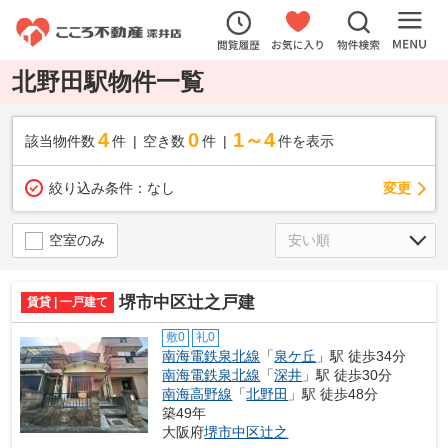
北野田駅物件一覧
4
0
1～4
該当物件数
件
空き数
件
件を表示
変更
絞り込み条件：
なし
空室のみ
堺市中区辻之戸建
賃貸 | 一戸建て
敷0
礼0
南海電鉄泉北線
「
泉ケ丘
」駅 徒歩34分
南海電鉄泉北線
「
深井
」駅 徒歩30分
南海高野線
「
北野田
」駅 徒歩48分
築49年
大阪府
堺市中区
辻之