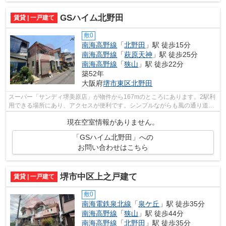
GSハイム北野田
賃貸 | 一戸建て
敷0
南海高野線
「
北野田
」駅 徒歩15分
南海高野線
「
萩原天神
」駅 徒歩25分
南海高野線
「
狭山
」駅 徒歩22分
築52年
大阪府
堺市東区
北野田
スーパー「サンディ堺美原店」が物件から167mのところにあります。2駅利
用できる場所にあり、アクセスが便利です。シンプルながらも風の通り道が
しっかり造られている物件です。こちら...
現在空室情報がありません。
「GSハイム北野田」への
お問い合わせはこちら
堺市中区上之戸建て
賃貸 | 一戸建て
敷0
南海電鉄泉北線
「
泉ケ丘
」駅 徒歩35分
南海高野線
「
狭山
」駅 徒歩44分
南海高野線
「
北野田
」駅 徒歩35分