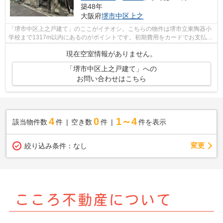
築48年
大阪府
堺市中区
上之
「堺市中区上之戸建て」のここがイチオシ。こちらの物件は堺市立東陶器小
学校まで1317m以内にあるのがポイントです。初期費用をカードでお支払い
いただけるので、カードで決済したい方...
現在空室情報がありません。
「堺市中区上之戸建て」への
お問い合わせはこちら
4
0
1～4
該当物件数
件
空き数
件
件を表示
変更
絞り込み条件：
なし