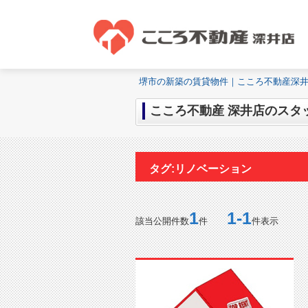
堺市の新築の賃貸物件｜こころ不動産深
こころ不動産 深井店のスタッ
タグ:リノベーション
1
1-1
該当公開件数
件
件表示