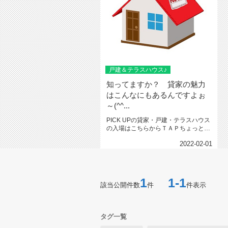
戸建＆テラスハウス♪
知ってますか？ 貸家の魅力
はこんなにもあるんですよぉ
～(^^...
PICK UPの貸家・戸建・テラスハウス
の入場はこちらからＴＡＰちょっと、
築年数が気になる？？ 作り...
2022-02-01
1
1-1
該当公開件数
件
件表示
タグ一覧