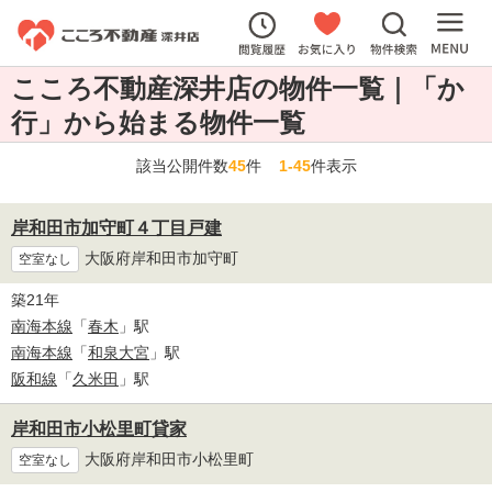
こころ不動産深井店の物件一覧｜「か
行」から始まる物件一覧
該当公開件数
45
件
1-45
件表示
岸和田市加守町４丁目戸建
大阪府岸和田市加守町
空室なし
築21年
南海本線
「
春木
」駅
南海本線
「
和泉大宮
」駅
阪和線
「
久米田
」駅
岸和田市小松里町貸家
大阪府岸和田市小松里町
空室なし