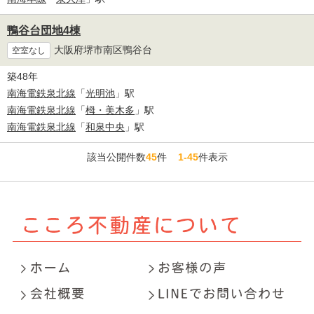
鴨谷台団地4棟
大阪府堺市南区鴨谷台
空室なし
築48年
南海電鉄泉北線
「
光明池
」駅
南海電鉄泉北線
「
栂・美木多
」駅
南海電鉄泉北線
「
和泉中央
」駅
該当公開件数
45
件
1-45
件表示