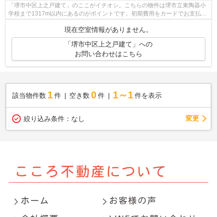
「堺市中区上之戸建て」のここがイチオシ。こちらの物件は堺市立東陶器小
学校まで1317m以内にあるのがポイントです。初期費用をカードでお支払い
いただけるので、カードで決済したい方...
現在空室情報がありません。
「堺市中区上之戸建て」への
お問い合わせはこちら
1
0
1～1
該当物件数
件
空き数
件
件を表示
変更
絞り込み条件：
なし