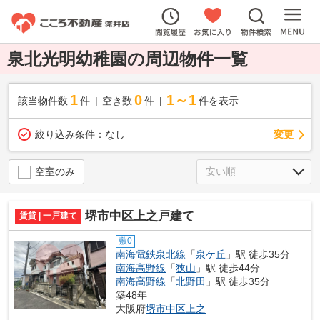
泉北光明幼稚園の周辺物件一覧
1
0
1～1
該当物件数
件
空き数
件
件を表示
変更
絞り込み条件：
なし
空室のみ
堺市中区上之戸建て
賃貸 | 一戸建て
敷0
南海電鉄泉北線
「
泉ケ丘
」駅 徒歩35分
南海高野線
「
狭山
」駅 徒歩44分
南海高野線
「
北野田
」駅 徒歩35分
築48年
大阪府
堺市中区
上之