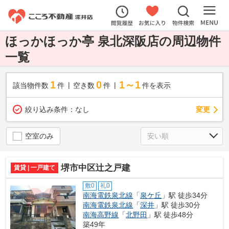
ほっかほっか亭 泉北深阪店の周辺物件
一覧
1
0
1～1
該当物件数
件
空き数
件
件を表示
変更
絞り込み条件：
なし
空室のみ
堺市中区辻之戸建
賃貸 | 一戸建て
敷0
礼0
南海電鉄泉北線
「
泉ケ丘
」駅 徒歩34分
南海電鉄泉北線
「
深井
」駅 徒歩30分
南海高野線
「
北野田
」駅 徒歩48分
築49年