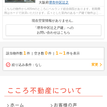
大阪府
堺市中区
辻之
こちらの物件から405mのところにベルランド総合病院があります。初期費
用はカードで決済いただけます。広々とした室内のある一戸建て物件はこち
らです。堺市中区や南海電鉄泉北線泉ケ...
現在空室情報がありません。
「堺市中区辻之戸建」への
お問い合わせはこちら
1
0
1～1
該当物件数
件
空き数
件
件を表示
変更
絞り込み条件：
なし