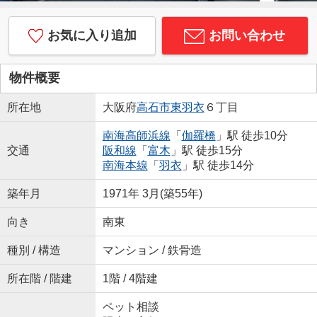
お気に入り追加
お問い合わせ
物件概要
所在地
大阪府
高石市
東羽衣
６丁目
南海高師浜線
「
伽羅橋
」駅 徒歩10分
交通
阪和線
「
富木
」駅 徒歩15分
南海本線
「
羽衣
」駅 徒歩14分
築年月
1971年 3月(築55年)
向き
南東
種別 / 構造
マンション / 鉄骨造
所在階 / 階建
1階 / 4階建
ペット相談