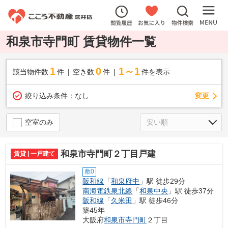
和泉市寺門町 賃貸物件一覧
1
0
1～1
該当物件数
件
空き数
件
件を表示
変更
絞り込み条件：
なし
空室のみ
和泉市寺門町２丁目戸建
賃貸 | 一戸建て
敷0
阪和線
「
和泉府中
」駅 徒歩29分
南海電鉄泉北線
「
和泉中央
」駅 徒歩37分
阪和線
「
久米田
」駅 徒歩46分
築45年
大阪府
和泉市
寺門町
２丁目