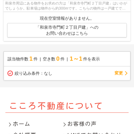
和泉市周辺にある物件をお求めの方は「和泉市寺門町２丁目戸建」はいかが
でしょうか。駐車場は物件から約300mです。こちらの物件は一戸建てで
す。こころ不動産 深井店でしたら、迅速に...
現在空室情報がありません。
「和泉市寺門町２丁目戸建」への
お問い合わせはこちら
1
0
1～1
該当物件数
件
空き数
件
件を表示
変更
絞り込み条件：
なし