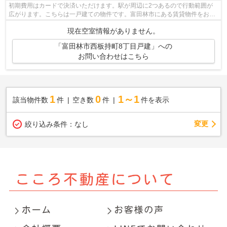
初期費用はカードで決済いただけます。駅が周辺に2つあるので行動範囲が
広がります。こちらは一戸建ての物件です。富田林市にある賃貸物件をお探
しならこころ不動産 深井店にお任せ下...
現在空室情報がありません。
「富田林市西板持町8丁目戸建」への
お問い合わせはこちら
1
0
1～1
該当物件数
件
空き数
件
件を表示
変更
絞り込み条件：
なし