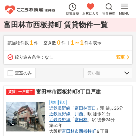
富田林市西板持町 賃貸物件一覧
1
0
1～1
該当物件数
件
空き数
件
件を表示
変更
絞り込み条件：
なし
空室のみ
富田林市西板持町8丁目戸建
賃貸 | 一戸建て
敷0
礼0
近鉄長野線
「
富田林西口
」駅 徒歩26分
近鉄長野線
「
川西
」駅 徒歩21分
近鉄長野線
「
富田林
」駅 徒歩24分
築51年
大阪府
富田林市
西板持町
８丁目