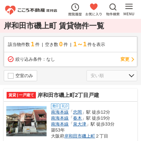
岸和田市磯上町 賃貸物件一覧
1
0
1～1
該当物件数
件
空き数
件
件を表示
変更
絞り込み条件：
なし
空室のみ
岸和田市磯上町2丁目戸建
賃貸 | 一戸建て
敷0
礼0
南海本線
「
忠岡
」駅 徒歩12分
南海本線
「
春木
」駅 徒歩19分
南海本線
「
泉大津
」駅 徒歩33分
築53年
大阪府
岸和田市
磯上町
２丁目