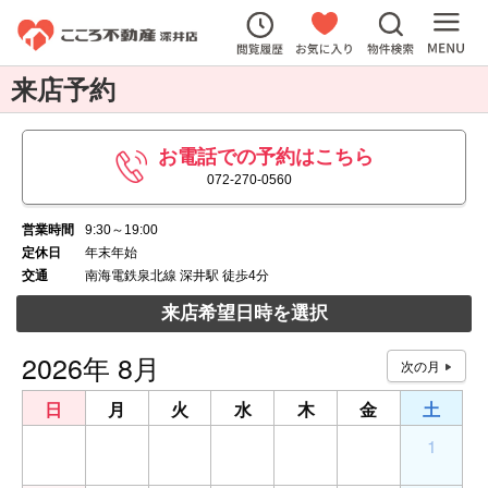
来店予約
お電話での予約はこちら
072-270-0560
営業時間
9:30～19:00
定休日
年末年始
交通
南海電鉄泉北線 深井駅 徒歩4分
来店希望日時を選択
2026年 8月
日
月
火
水
木
金
土
26
27
28
29
30
31
1