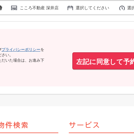
時
こころ不動産 深井店
選択してください
選
び
プライバシーポリシー
を
ださい。
左記に同意して予
ただいた場合は、お進み下