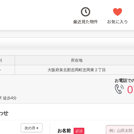
最近見た物件
お気に入り
別
所在地
ト
大阪府泉北郡忠岡町忠岡東２丁目
お電話で
0
 徒歩4分
わせ
お名前
必須