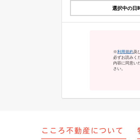
選択中の日
※
利用規約
及
必ずお読みく
内容に同意い
さい。