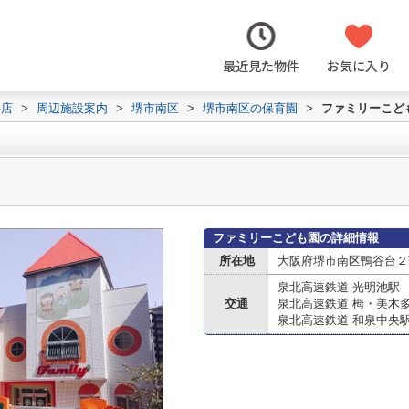
最近見た物件
お気に入り
井店
>
周辺施設案内
>
堺市南区
>
堺市南区の保育園
>
ファミリーこど
ファミリーこども園の詳細情報
所在地
大阪府堺市南区鴨谷台２丁
泉北高速鉄道 光明池駅
交通
泉北高速鉄道 栂・美木
泉北高速鉄道 和泉中央