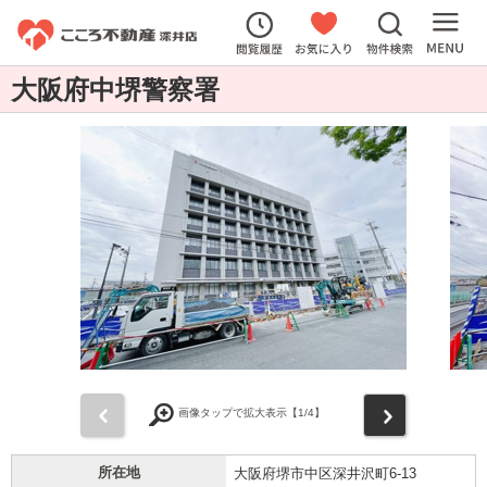
大阪府中堺警察署
前
次
画像タップで拡大表示【
1
/4】
所在地
大阪府堺市中区深井沢町6-13