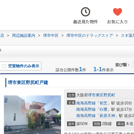
最近見た物件
お気に入り
井店
>
周辺施設案内
>
堺市中区
>
堺市中区のドラッグストア
>
スギ薬
件
並び順：
空室物件のみ表示
1
1-1
該当公開件数
件
件表示
堺市東区野尻町戸建
大阪府
堺市東区
野尻町
住所
交通
南海高野線
「
初芝
」駅 徒歩10分
南海高野線
「
白鷺
」駅 徒歩17分
南海高野線
「
萩原天神
」駅 徒歩2
築50年
2階建
木造
築年
階数
構造