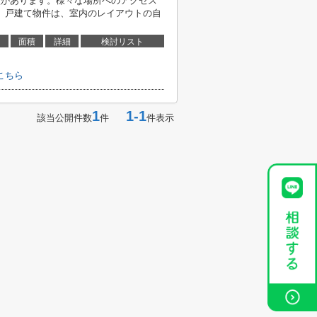
校があります。様々な場所へのアクセス
。戸建て物件は、室内のレイアウトの自
面積
詳細
検討リスト
こちら
1
1-1
該当公開件数
件
件表示