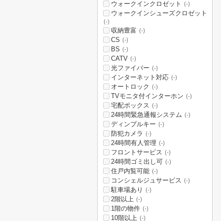
ウォークインクロゼット
(-)
ウォークインシューズクロゼット
(-)
収納豊富
(-)
CS
(-)
BS
(-)
CATV
(-)
光ファイバー
(-)
インターネット対応
(-)
オートロック
(-)
TVモニタ付インターホン
(-)
宅配ボックス
(-)
24時間緊急通報システム
(-)
ディンプルキー
(-)
防犯カメラ
(-)
24時間有人管理
(-)
フロントサービス
(-)
24時間ゴミ出し可
(-)
住戸内覧可能
(-)
コンシェルジュサービス
(-)
駐車場あり
(-)
2階以上
(-)
1階の物件
(-)
10階以上
(-)