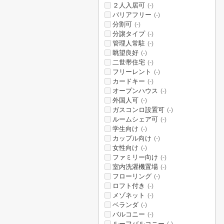
２人入居可
(-)
バリアフリー
(-)
分割可
(-)
分譲タイプ
(-)
管理人常駐
(-)
眺望良好
(-)
二世帯住宅
(-)
フリーレント
(-)
カードキー
(-)
オープンハウス
(-)
外国人可
(-)
ガスコンロ設置可
(-)
ルームシェア可
(-)
学生向け
(-)
カップル向け
(-)
女性向け
(-)
ファミリー向け
(-)
室内洗濯機置場
(-)
フローリング
(-)
ロフト付き
(-)
メゾネット
(-)
ベランダ
(-)
バルコニー
(-)
ルーフバルコニー