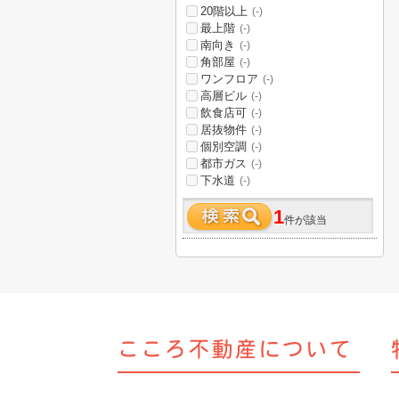
20階以上
(-)
最上階
(-)
南向き
(-)
角部屋
(-)
ワンフロア
(-)
高層ビル
(-)
飲食店可
(-)
居抜物件
(-)
個別空調
(-)
都市ガス
(-)
下水道
(-)
1
件が該当