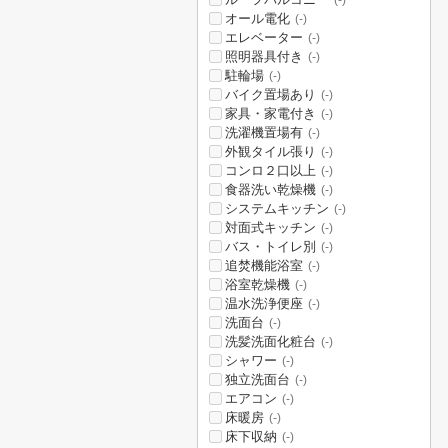
(-)
オール電化
(-)
エレベーター
(-)
照明器具付き
(-)
駐輪場
(-)
バイク置場あり
(-)
家具・家電付き
(-)
洗濯機置場有
(-)
外観タイル張り
(-)
コンロ２口以上
(-)
食器洗い乾燥機
(-)
システムキッチン
(-)
対面式キッチン
(-)
バス・トイレ別
(-)
追焚機能浴室
(-)
浴室乾燥機
(-)
温水洗浄便座
(-)
洗面台
(-)
洗髪洗面化粧台
(-)
シャワー
(-)
独立洗面台
(-)
エアコン
(-)
床暖房
(-)
床下収納
(-)