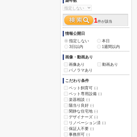
築年数
1
件が該当
情報公開日
指定しない
本日
3日以内
1週間以内
画像・動画あり
画像あり
動画あり
パノラマあり
こだわり条件
ペット飼育可
(-)
ペット専用設備
(-)
楽器相談
(-)
陽当り良好
(-)
閑静な住宅地
(-)
デザイナーズ
(-)
リノベーション済
(-)
保証人不要
(-)
事務所可
(-)