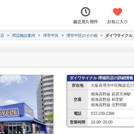
最近見た物件
お気に入り
井店
>
周辺施設案内
>
堺市中区
>
堺市中区のその他
>
ダイワサイクル
ダイワサイクル 堺福田店の詳細情報
所在地
大阪府堺市中区陶器北170
南海高野線 萩原天神駅
交通
南海高野線 初芝駅
南海高野線 北野田駅
電話
072-230-2388
営業時間
10:00~20:00