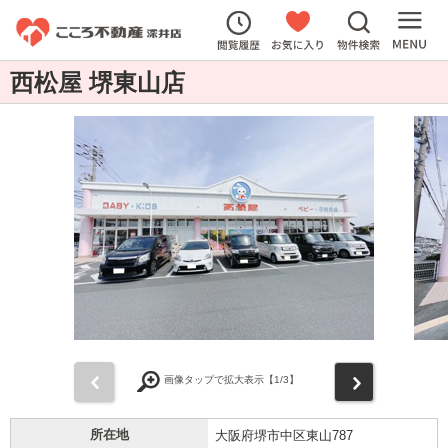
西松屋 堺東山店
前
次
画像タップで拡大表示【
1
/3】
所在地
大阪府堺市中区東山787