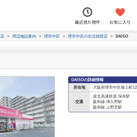
最近見た物件
お気に入り
井店
>
周辺施設案内
>
堺市中区
>
堺市中区の生活雑貨店
>
DAISO
DAISOの詳細情報
所在地
大阪府堺市中区堀上町12
泉北高速鉄道 深井駅
交通
阪和線 津久野駅
阪和線 上野芝駅