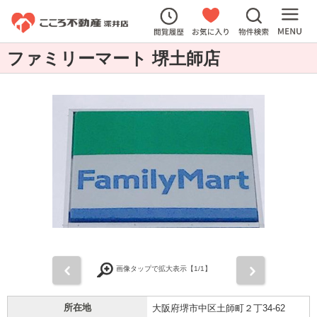
ファミリーマート 堺土師店
前
次
画像タップで拡大表示【
1
/1】
所在地
大阪府堺市中区土師町２丁34-62