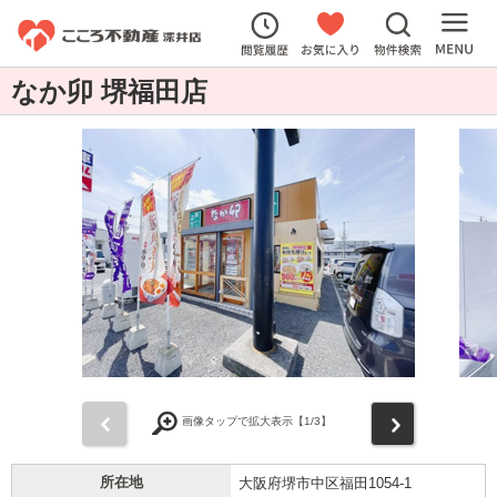
なか卯 堺福田店
前
次
画像タップで拡大表示【
1
/3】
所在地
大阪府堺市中区福田1054-1