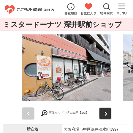
ミスタードーナツ 深井駅前ショップ
前
次
画像タップで拡大表示【
1
/3】
所在地
大阪府堺市中区深井清水町3997