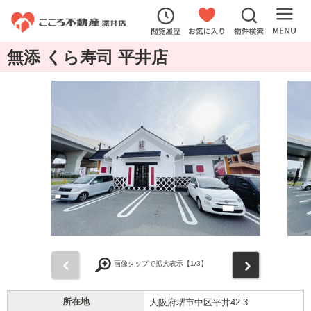
無添 くら寿司 平井店
前
次
画像タップで拡大表示【
1
/3】
所在地
大阪府堺市中区平井42-3