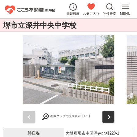
堺市立深井中央中学校
前
次
画像タップで拡大表示【
1
/5】
所在地
大阪府堺市中区深井北町220-1