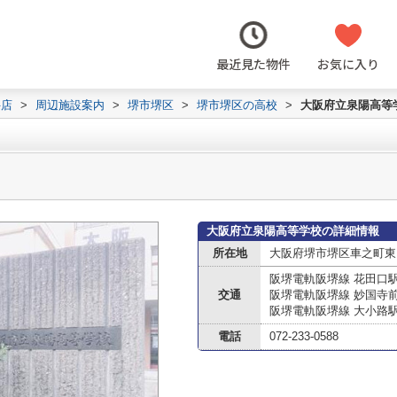
最近見た物件
お気に入り
井店
>
周辺施設案内
>
堺市堺区
>
堺市堺区の高校
>
大阪府立泉陽高等
大阪府立泉陽高等学校の詳細情報
所在地
大阪府堺市堺区車之町東３
阪堺電軌阪堺線 花田口
交通
阪堺電軌阪堺線 妙国寺
阪堺電軌阪堺線 大小路
電話
072-233-0588