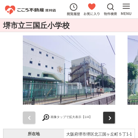
堺市立三国丘小学校
前
次
画像タップで拡大表示【
1
/4】
所在地
大阪府堺市堺区北三国ヶ丘町５丁1-1