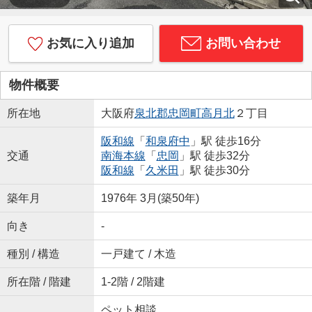
お気に入り追加
お問い合わせ
物件概要
所在地
大阪府
泉北郡忠岡町
高月北
２丁目
阪和線
「
和泉府中
」駅 徒歩16分
交通
南海本線
「
忠岡
」駅 徒歩32分
阪和線
「
久米田
」駅 徒歩30分
築年月
1976年 3月(築50年)
向き
-
種別 / 構造
一戸建て / 木造
所在階 / 階建
1-2階 / 2階建
ペット相談