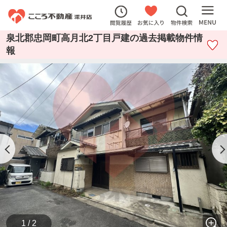
泉北郡忠岡町高月北2丁目戸建の過去掲載物件情
報
1 / 2