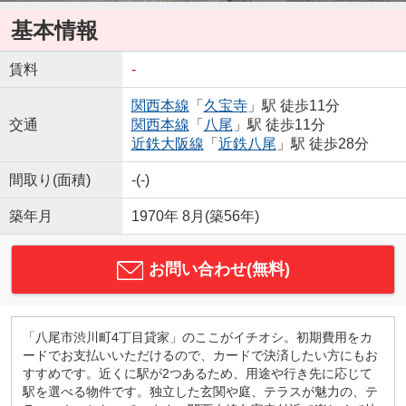
基本情報
賃料
-
関西本線
「
久宝寺
」駅 徒歩11分
交通
関西本線
「
八尾
」駅 徒歩11分
近鉄大阪線
「
近鉄八尾
」駅 徒歩28分
間取り(面積)
-(-)
築年月
1970年 8月(築56年)
お問い合わせ(無料)
「八尾市渋川町4丁目貸家」のここがイチオシ。初期費用をカ
ードでお支払いいただけるので、カードで決済したい方にもお
すすめです。近くに駅が2つあるため、用途や行き先に応じて
駅を選べる物件です。独立した玄関や庭、テラスが魅力の、テ