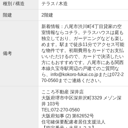
種別 / 構造
テラス / 木造
階建
2階建
新着情報：八尾市渋川町4丁目貸家の空
室情報ならコチラ。テラスハウスは庭も
独立しており、ガーデニングなども楽し
めます。駅まで徒歩11分でアクセス可能
な物件です。初期費用をカードでお支払
備考
いいただけるので、カードで決済したい
方にもおすすめです。八尾市にある関西
本線久宝寺駅周辺の戸建てのご質問な
ら、info@kokoro-fukai.co.jpまたは072-2
70-0560までご連絡ください。
こころ不動産 深井店
大阪府堺市中区深井沢町3329 メゾン深
井 103号
TEL:072-270-0560
大阪府知事 (2) 第62652号
住宅確保要配慮者居住支援法人
【指定番号：大居１２３】