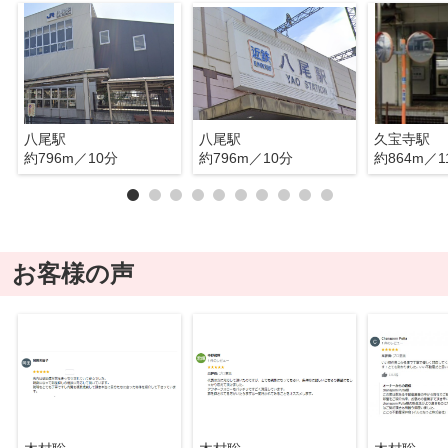
八尾駅
八尾駅
久宝寺駅
約796m／10分
約796m／10分
約864m／1
お客様の声