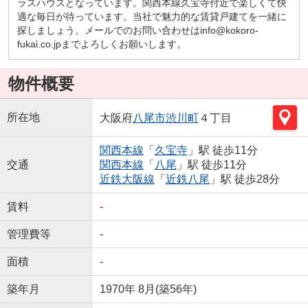
ラスハウスとなっています。関西本線久宝寺付近で楽しくて快
適な毎日が待っています。当社で魅力的な賃貸戸建てを一緒に
探しましょう。メールでのお問い合わせはinfo@kokoro-
fukai.co.jpまでよろしくお願いします。
物件概要
所在地
大阪府
八尾市
渋川町
４丁目
関西本線
「
久宝寺
」駅 徒歩11分
交通
関西本線
「
八尾
」駅 徒歩11分
近鉄大阪線
「
近鉄八尾
」駅 徒歩28分
賃料
-
管理費等
-
面積
-
築年月
1970年 8月(築56年)