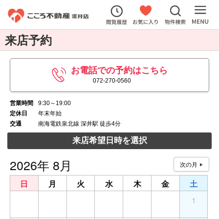
来店予約
お電話での予約はこちら
072-270-0560
営業時間
9:30～19:00
定休日
年末年始
交通
南海電鉄泉北線 深井駅 徒歩4分
来店希望日時を選択
2026年 8月
日
月
火
水
木
金
土
26
27
28
29
30
31
1