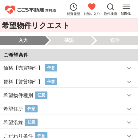
希望物件リクエスト
入力
確認
送信
ご希望条件
価格【売買物件】
任意
賃料【賃貸物件】
任意
希望物件種別
任意
希望住所
任意
希望沿線
任意
こだわり条件
任意