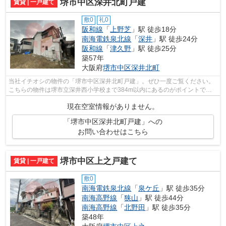
堺市中区深井北町戸建
賃貸 | 一戸建て
敷0
礼0
阪和線
「
上野芝
」駅 徒歩18分
南海電鉄泉北線
「
深井
」駅 徒歩24分
阪和線
「
津久野
」駅 徒歩25分
築57年
大阪府
堺市中区
深井北町
当社イチオシの物件の「堺市中区深井北町戸建」。ぜひ一度ご覧ください。
こちらの物件は堺市立深井西小学校まで384m以内にあるのがポイントで
す。こちらは一戸建て物件です。2駅利用可...
現在空室情報がありません。
「堺市中区深井北町戸建」への
お問い合わせはこちら
堺市中区上之戸建て
賃貸 | 一戸建て
敷0
南海電鉄泉北線
「
泉ケ丘
」駅 徒歩35分
南海高野線
「
狭山
」駅 徒歩44分
南海高野線
「
北野田
」駅 徒歩35分
築48年