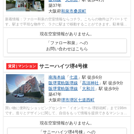
築37年
大阪府
和泉市
桑原町
新着情報：ファロー和泉の空室情報ならコチラ。こちらの物件はアパートで
す。駅まで平坦な物件で、ラクに駅まで移動することができます。駐車場ま
での距離は300mです。こころ不動産 深...
現在空室情報がありません。
「ファロー和泉」への
お問い合わせはこちら
サニーハイツ堺4号棟
賃貸 | マンション
南海本線
「
七道
」駅 徒歩6分
阪堺電軌阪堺線
「
高須神社
」駅 徒歩9分
阪堺電軌阪堺線
「
大和川
」駅 徒歩9分
築47年
大阪府
堺市堺区
七道西町
買い物に便利なショッピングセンター「イオンモール 堺鉄砲町」まで198m
です。造りとデザインに関して、自信をもって情報を提供できるマンション
です。忙しい朝に遠くまでゴミ捨てに行...
現在空室情報がありません。
「サニーハイツ堺4号棟」への