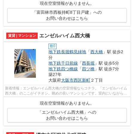
現在空室情報がありません。
「富田林市西板持町8丁目戸建」への
お問い合わせはこちら
エンゼルハイム西大橋
賃貸 | マンション
敷0
地下鉄長堀鶴見緑地
「
西大橋
」駅 徒歩2
分
地下鉄千日前線
「
西長堀
」駅 徒歩5分
地下鉄四つ橋線
「
四ツ橋
」駅 徒歩7分
築27年
大阪府
大阪市西区
新町
２丁目
新着情報：エンゼルハイム西大橋の空室情報ならコチラ。「エンゼルハイム
西大橋」のここがイチオシ。眺めの良いマンションです。室内にいながら陽
射しの暖かさを感じられる、魅力的な...
現在空室情報がありません。
「エンゼルハイム西大橋」への
お問い合わせはこちら