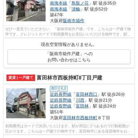
南海本線
「
鳥取ノ荘
」駅 徒歩35分
南海本線
「
淡輪
」駅 徒歩52分
築47年
大阪府
阪南市
箱作
ぜひ一度見ていただきたい、「阪南市箱作戸建」です。こちらは一戸建て物
件です。クレジットカードで初期費用をお支払いいただける物件です。駅か
ら徒歩10分の物件で、電車での通勤に...
現在空室情報がありません。
「阪南市箱作戸建」への
お問い合わせはこちら
富田林市西板持町8丁目戸建
賃貸 | 一戸建て
敷0
礼0
近鉄長野線
「
富田林西口
」駅 徒歩26分
近鉄長野線
「
川西
」駅 徒歩21分
近鉄長野線
「
富田林
」駅 徒歩24分
築51年
大阪府
富田林市
西板持町
８丁目
初期費用はカードで決済いただけます。駅が周辺に2つあるので行動範囲が
広がります。こちらは一戸建ての物件です。富田林市にある賃貸物件をお探
しならこころ不動産 深井店にお任せ下...