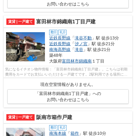
お問い合わせはこちら
富田林市錦織南1丁目戸建
賃貸 | 一戸建て
敷0
礼0
近鉄長野線
「
滝谷不動
」駅 徒歩13分
近鉄長野線
「
汐ノ宮
」駅 徒歩21分
南海高野線
「
滝谷
」駅 徒歩21分
築48年
大阪府
富田林市
錦織南
１丁目
気になるイチオシ物件情報：「富田林市錦織南1丁目戸建」。こちらは初期
費用をカードでお支払いいただける一戸建てです。2駅利用できる場所にあ
り、行き先に合わせて使い分けができま...
現在空室情報がありません。
「富田林市錦織南1丁目戸建」への
お問い合わせはこちら
阪南市箱作戸建
賃貸 | 一戸建て
敷0
礼0
南海本線
「
箱作
」駅 徒歩10分