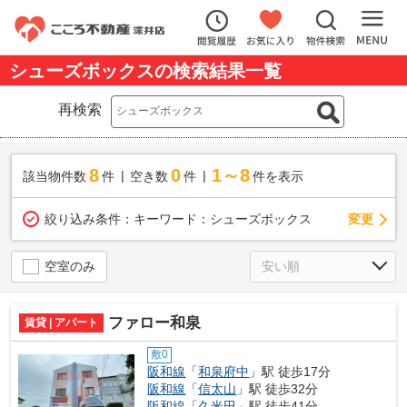
シューズボックスの検索結果一覧
再検索
8
0
1～8
該当物件数
件
空き数
件
件を表示
変更
絞り込み条件：
キーワード：シューズボックス
空室のみ
ファロー和泉
賃貸 | アパート
敷0
阪和線
「
和泉府中
」駅 徒歩17分
阪和線
「
信太山
」駅 徒歩32分
阪和線
「
久米田
」駅 徒歩41分