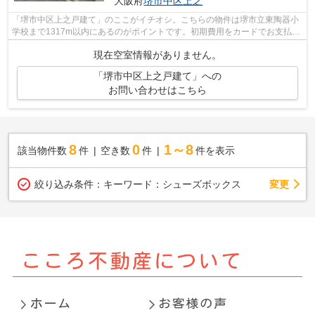
大阪府
堺市中区
上之
「堺市中区上之戸建て」のここがイチオシ。こちらの物件は堺市立東陶器小
学校まで1317m以内にあるのがポイントです。初期費用をカードでお支払い
いただけるので、カードで決済したい方...
現在空室情報がありません。
「堺市中区上之戸建て」への
お問い合わせはこちら
8
0
1～8
該当物件数
件
空き数
件
件を表示
変更
絞り込み条件：
キーワード：シューズボックス