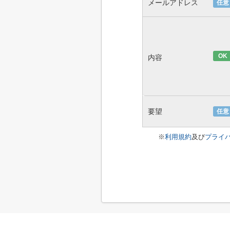
メールアドレス
任意
OK
内容
要望
任意
※
利用規約
及び
プライ