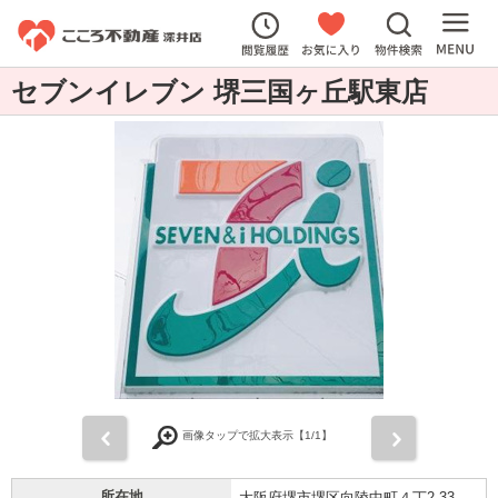
セブンイレブン 堺三国ヶ丘駅東店
前
次
画像タップで拡大表示【
1
/1】
所在地
大阪府堺市堺区向陵中町４丁2-33